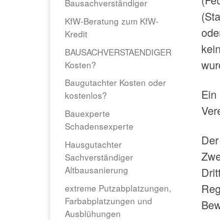
Bausachverständiger
(Sta
KfW-Beratung zum KfW-
ode
Kredit
kei
BAUSACHVERSTAENDIGER
wur
Kosten?
Baugutachter Kosten oder
Ein 
kostenlos?
Ver
Bauexperte
Schadensexperte
Der
Hausgutachter
Zwe
Sachverständiger
Altbausanierung
Dri
Reg
extreme Putzabplatzungen,
Farbabplatzungen und
Bew
Ausblühungen