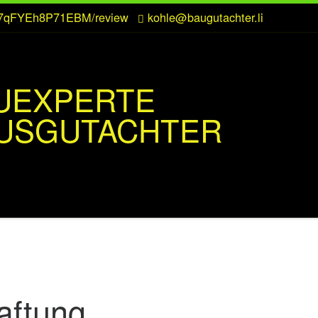
CZ7qFYEh8P71EBM/review
kohle@baugutachter.li
UEXPERTE
USGUTACHTER
aftung