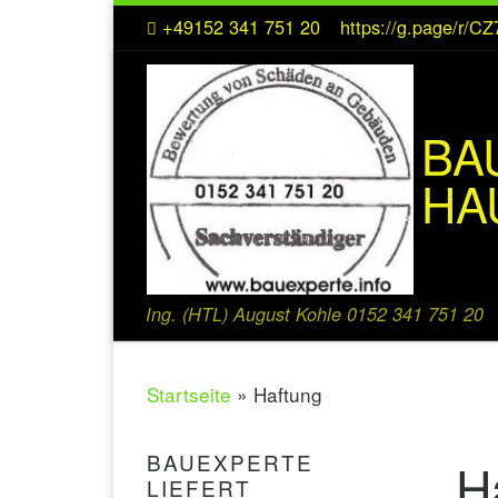
+49152 341 751 20
https://g.page/r/
Zum Inhalt springen
BA
HA
Ing. (HTL) August Kohle 0152 341 751 20
Startseite
»
Haftung
BAUEXPERTE
H
LIEFERT