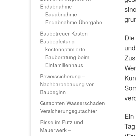
Endabnahme
sin
Bauabnahme
gru
Endabnahme Übergabe
Baubetreuer Kosten
Die
Baubegleitung
und
kostenoptimierte
Zus
Bauberatung beim
Einfamilienhaus
Wer
Beweissicherung –
Kun
Nachbarbebauung vor
Som
Baubeginn
ver
Gutachten Wasserschaden
Versicherungsgutachter
Ein
Risse im Putz und
Tag
Mauerwerk –
(Fe