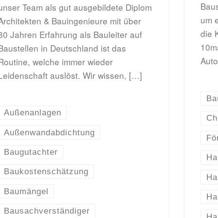
Baus
unser Team als gut ausgebildete Diplom
um e
Architekten & Bauingenieure mit über
die 
30 Jahren Erfahrung als Bauleiter auf
10ma
Baustellen in Deutschland ist das
Auto
Routine, welche immer wieder
Leidenschaft auslöst. Wir wissen, […]
Ba
Außenanlagen
Ch
Außenwandabdichtung
Fö
Baugutachter
Ha
Baukostenschätzung
Ha
Baumängel
Ha
Bausachverständiger
Ha