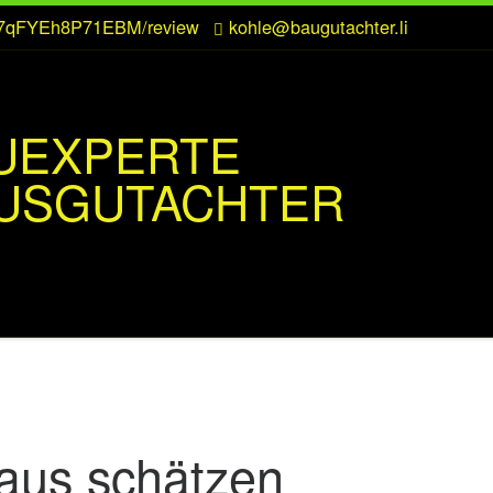
CZ7qFYEh8P71EBM/review
kohle@baugutachter.li
UEXPERTE
USGUTACHTER
aus schätzen