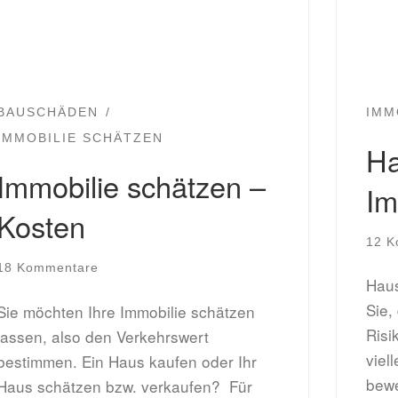
BAUSCHÄDEN
IMM
IMMOBILIE SCHÄTZEN
Ha
Immobilie schätzen –
Im
Kosten
12 K
18 Kommentare
Haus
Sie,
Sie möchten Ihre Immobilie schätzen
Risi
lassen, also den Verkehrswert
viel
bestimmen. Ein Haus kaufen oder Ihr
bewe
Haus schätzen bzw. verkaufen? Für