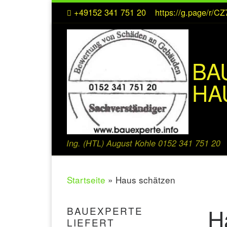
+49152 341 751 20
https://g.page/r/
Zum Inhalt springen
BA
HA
Ing. (HTL) August Kohle 0152 341 751 20
Startseite
»
Haus schätzen
H
BAUEXPERTE
LIEFERT