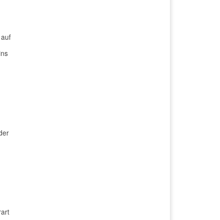
 auf
ins
der
rart