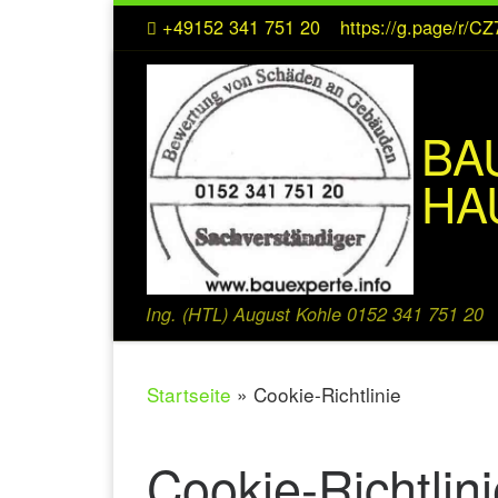
+49152 341 751 20
https://g.page/r/
Zum Inhalt springen
BA
HA
Ing. (HTL) August Kohle 0152 341 751 20
Startseite
»
Cookie-Richtlinie
Cookie-Richtlin