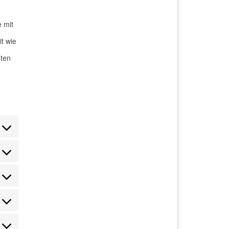
e mit
t wie
gten
sent to service google-analytics
sent to service jetpack
sent to service twitter
sent to service linkedin