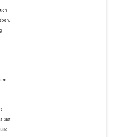
such
eben,
ng
zen.
t
s bist
 und