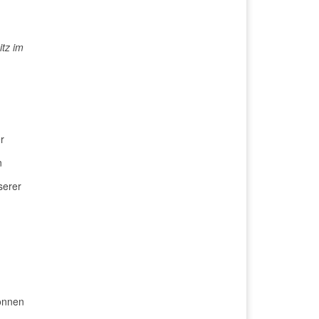
itz im
r
n
serer
önnen