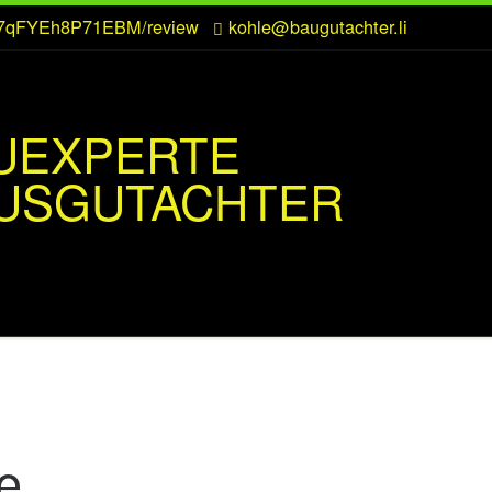
CZ7qFYEh8P71EBM/review
kohle@baugutachter.li
UEXPERTE
USGUTACHTER
ie