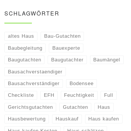
SCHLAGWÖRTER
altes Haus
Bau-Gutachten
Baubegleitung
Bauexperte
Baugutachten
Baugutachter
Baumängel
Bausachverstaendiger
Bausachverständiger
Bodensee
Checkliste
EFH
Feuchtigkeit
Full
Gerichtsgutachten
Gutachten
Haus
Hausbewertung
Hauskauf
Haus kaufen
Haus kaufen Kosten
Haus schätzen