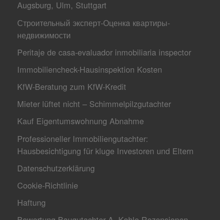
Augsburg, Ulm, Stuttgart
Строительный эксперт-Оценкa квартиры-
недвижимости
Peritaje de casa-evaluador inmobiliaria inspector
Immobiliencheck-Hausinspektion Kosten
KfW-Beratung zum KfW-Kredit
Mieter lüftet nicht – Schimmelpilzgutachter
Kauf Eigentumswohnung Abnahme
Professioneller Immobiliengutachter:
Hausbesichtigung für kluge Investoren und Eltern
Datenschutzerklärung
Cookie-Richtlinie
Haftung
Bewertung Baugutachter A. Kohle Rezensionen