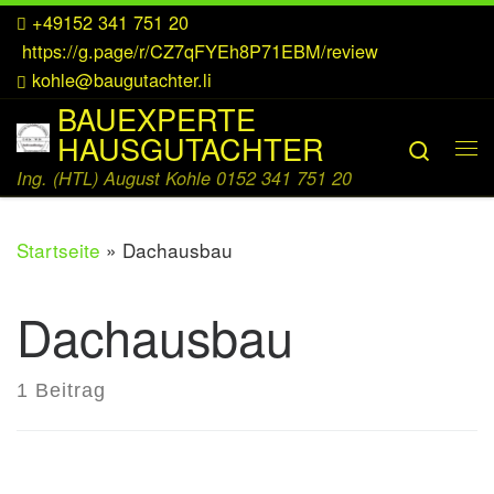
+49152 341 751 20
Zum Inhalt springen
https://g.page/r/CZ7qFYEh8P71EBM/review
kohle@baugutachter.li
BAUEXPERTE
HAUSGUTACHTER
Searc
Me
Ing. (HTL) August Kohle 0152 341 751 20
Startseite
»
Dachausbau
Dachausbau
1 Beitrag