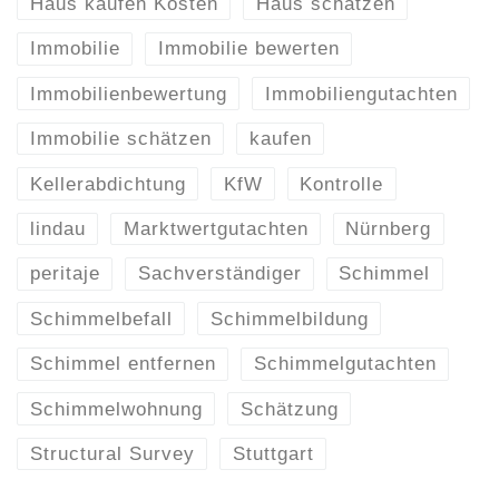
Haus kaufen Kosten
Haus schätzen
Immobilie
Immobilie bewerten
Immobilienbewertung
Immobiliengutachten
Immobilie schätzen
kaufen
Kellerabdichtung
KfW
Kontrolle
lindau
Marktwertgutachten
Nürnberg
peritaje
Sachverständiger
Schimmel
Schimmelbefall
Schimmelbildung
Schimmel entfernen
Schimmelgutachten
Schimmelwohnung
Schätzung
Structural Survey
Stuttgart