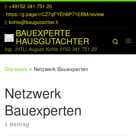
+49152 341 751 20
Zum Inhalt springen
https://g.page/r/CZ7qFYEh8P71EBM/review
kohle@baugutachter.li
BAUEXPERTE
HAUSGUTACHTER
Searc
Me
Ing. (HTL) August Kohle 0152 341 751 20
Startseite
»
Netzwerk Bauexperten
Netzwerk
Bauexperten
1 Beitrag