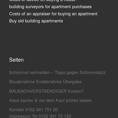
building surveyors for apartment purchases
Costs of an appraiser for buying an apartment
Buy old building apartments
Seiten
Schimmel vermeiden – Tipps gegen Schimmelpilz
Bauabnahme Endabnahme Übergabe
BAUSACHVERSTAENDIGER Kosten?
Haus kaufen & vor dem Kauf prüfen lassen
Kontakt 0152-341 751 20
Impressum Tel 0152 341 75 120