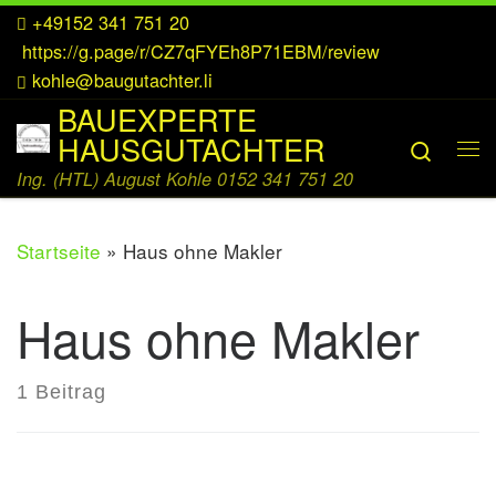
+49152 341 751 20
Zum Inhalt springen
https://g.page/r/CZ7qFYEh8P71EBM/review
kohle@baugutachter.li
BAUEXPERTE
HAUSGUTACHTER
Searc
Me
Ing. (HTL) August Kohle 0152 341 751 20
Startseite
»
Haus ohne Makler
Haus ohne Makler
1 Beitrag