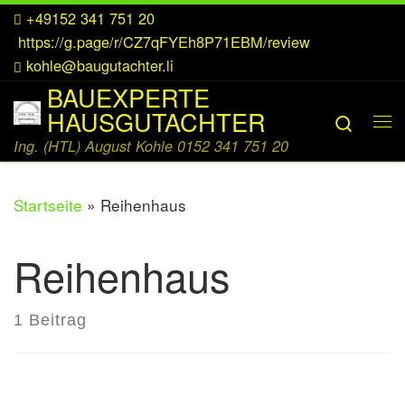
+49152 341 751 20
Zum Inhalt springen
https://g.page/r/CZ7qFYEh8P71EBM/review
kohle@baugutachter.li
BAUEXPERTE
HAUSGUTACHTER
Searc
Me
Ing. (HTL) August Kohle 0152 341 751 20
Startseite
»
Reihenhaus
Reihenhaus
1 Beitrag