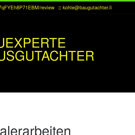
CZ7qFYEh8P71EBM/review
kohle@baugutachter.li
UEXPERTE
USGUTACHTER
alerarbeiten