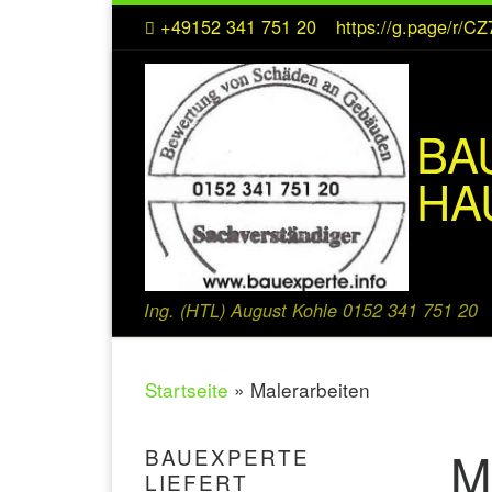
+49152 341 751 20
https://g.page/r/
Zum Inhalt springen
BA
HA
Ing. (HTL) August Kohle 0152 341 751 20
Startseite
»
Malerarbeiten
M
BAUEXPERTE
LIEFERT