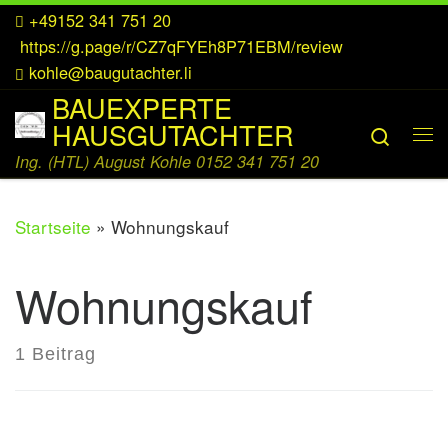
+49152 341 751 20
Zum Inhalt springen
https://g.page/r/CZ7qFYEh8P71EBM/review
kohle@baugutachter.li
BAUEXPERTE
HAUSGUTACHTER
Searc
Me
Ing. (HTL) August Kohle 0152 341 751 20
Startseite
»
Wohnungskauf
Wohnungskauf
1 Beitrag