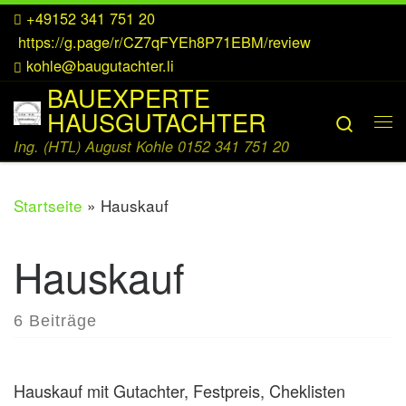
+49152 341 751 20
Zum Inhalt springen
https://g.page/r/CZ7qFYEh8P71EBM/review
kohle@baugutachter.li
BAUEXPERTE
HAUSGUTACHTER
Searc
Me
Ing. (HTL) August Kohle 0152 341 751 20
Startseite
»
Hauskauf
Hauskauf
6 Beiträge
Hauskauf mit Gutachter, Festpreis, Cheklisten