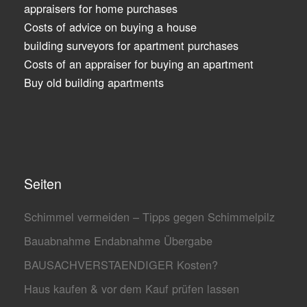
appraisers for home purchases
Costs of advice on buying a house
building surveyors for apartment purchases
Costs of an appraiser for buying an apartment
Buy old building apartments
Seiten
Schimmel vermeiden – Tipps gegen Schimmelpilz
Bauabnahme Endabnahme Übergabe
BAUSACHVERSTAENDIGER Kosten?
Haus kaufen & vor dem Kauf prüfen lassen