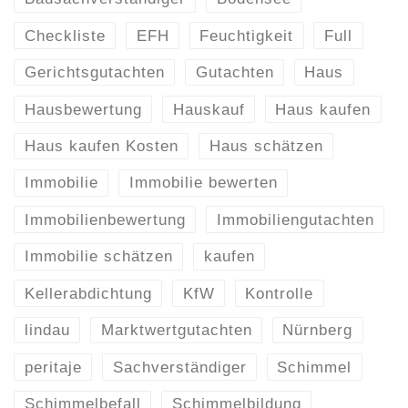
Checkliste
EFH
Feuchtigkeit
Full
Gerichtsgutachten
Gutachten
Haus
Hausbewertung
Hauskauf
Haus kaufen
Haus kaufen Kosten
Haus schätzen
Immobilie
Immobilie bewerten
Immobilienbewertung
Immobiliengutachten
Immobilie schätzen
kaufen
Kellerabdichtung
KfW
Kontrolle
lindau
Marktwertgutachten
Nürnberg
peritaje
Sachverständiger
Schimmel
Schimmelbefall
Schimmelbildung