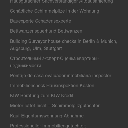
Hausgutachter Sachverständiger Altbausanierung
Schädliche Schimmelpilze in der Wohnung
Bauexperte Schadensexperte
Bettwanzenspuerhund Bettwanzen
Building Surveyor house checks in Berlin & Munich,
Augsburg, Ulm, Stuttgart
Строительный эксперт-Оценкa квартиры-
недвижимости
Peritaje de casa-evaluador inmobiliaria inspector
Immobiliencheck-Hausinspektion Kosten
KfW-Beratung zum KfW-Kredit
Mieter lüftet nicht – Schimmelpilzgutachter
Kauf Eigentumswohnung Abnahme
Professioneller Immobiliengutachter: