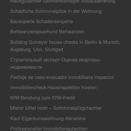
Hausgutachter Sachverständiger Altbausanierung
Schädliche Schimmelpilze in der Wohnung
Bauexperte Schadensexperte
Bettwanzenspuerhund Bettwanzen
Building Surveyor house checks in Berlin & Munich,
Augsburg, Ulm, Stuttgart
Строительный эксперт-Оценкa квартиры-
недвижимости
Peritaje de casa-evaluador inmobiliaria inspector
Immobiliencheck-Hausinspektion Kosten
KfW-Beratung zum KfW-Kredit
Mieter lüftet nicht – Schimmelpilzgutachter
Kauf Eigentumswohnung Abnahme
Professioneller Immobiliengutachter: