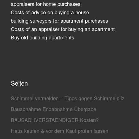
appraisers for home purchases
Costs of advice on buying a house
building surveyors for apartment purchases
Costs of an appraiser for buying an apartment
Buy old building apartments
Seiten
Schimmel vermeiden – Tipps gegen Schimmelpilz
Bauabnahme Endabnahme Übergabe
BAUSACHVERSTAENDIGER Kosten?
Haus kaufen & vor dem Kauf prüfen lassen