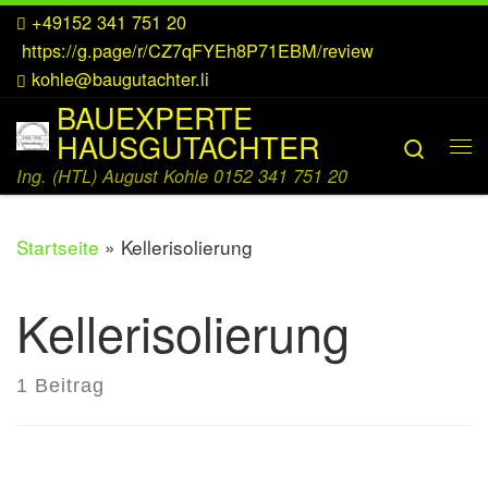
+49152 341 751 20
Zum Inhalt springen
https://g.page/r/CZ7qFYEh8P71EBM/review
kohle@baugutachter.li
BAUEXPERTE
HAUSGUTACHTER
Searc
Me
Ing. (HTL) August Kohle 0152 341 751 20
Startseite
»
Kellerisolierung
Kellerisolierung
1 Beitrag