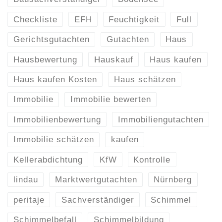
Checkliste
EFH
Feuchtigkeit
Full
Gerichtsgutachten
Gutachten
Haus
Hausbewertung
Hauskauf
Haus kaufen
Haus kaufen Kosten
Haus schätzen
Immobilie
Immobilie bewerten
Immobilienbewertung
Immobiliengutachten
Immobilie schätzen
kaufen
Kellerabdichtung
KfW
Kontrolle
lindau
Marktwertgutachten
Nürnberg
peritaje
Sachverständiger
Schimmel
Schimmelbefall
Schimmelbildung