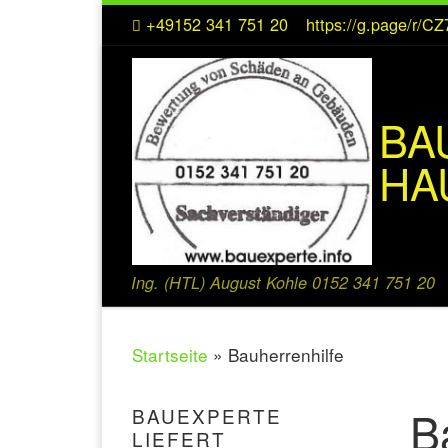
+49152 341 751 20
https://g.page/r/
Zum Inhalt springen
BA
HA
Ing. (HTL) August Kohle 0152 341 751 20
Startseite
»
Bauherrenhilfe
B
BAUEXPERTE
LIEFERT