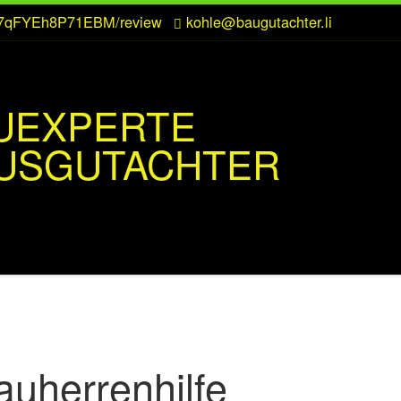
CZ7qFYEh8P71EBM/review
kohle@baugutachter.li
UEXPERTE
USGUTACHTER
auherrenhilfe