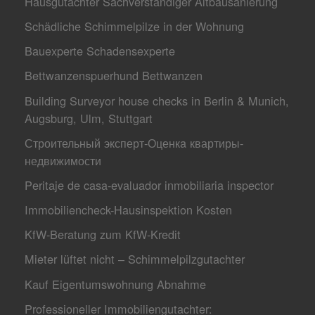
Hausgutachter Sachverständiger Altbausanierung
Schädliche Schimmelpilze in der Wohnung
Bauexperte Schadensexperte
Bettwanzenspuerhund Bettwanzen
Building Surveyor house checks in Berlin & Munich,
Augsburg, Ulm, Stuttgart
Строительный эксперт-Оценкa квартиры-
недвижимости
Peritaje de casa-evaluador inmobiliaria inspector
Immobiliencheck-Hausinspektion Kosten
KfW-Beratung zum KfW-Kredit
Mieter lüftet nicht – Schimmelpilzgutachter
Kauf Eigentumswohnung Abnahme
Professioneller Immobiliengutachter: