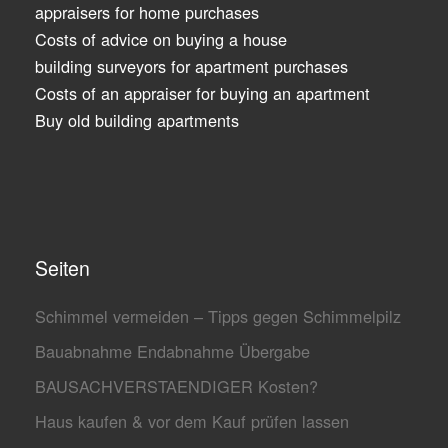
appraisers for home purchases
Costs of advice on buying a house
building surveyors for apartment purchases
Costs of an appraiser for buying an apartment
Buy old building apartments
Seiten
Schimmel vermeiden – Tipps gegen Schimmelpilz
Bauabnahme Endabnahme Übergabe
BAUSACHVERSTAENDIGER Kosten?
Haus kaufen & vor dem Kauf prüfen lassen