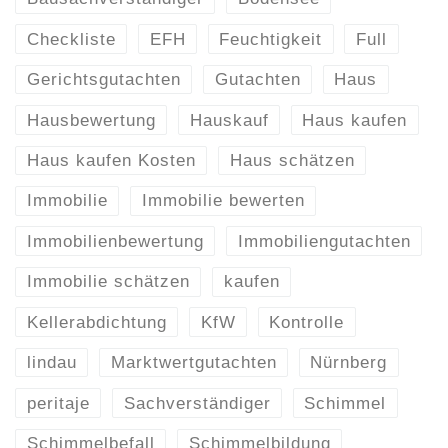
Checkliste
EFH
Feuchtigkeit
Full
Gerichtsgutachten
Gutachten
Haus
Hausbewertung
Hauskauf
Haus kaufen
Haus kaufen Kosten
Haus schätzen
Immobilie
Immobilie bewerten
Immobilienbewertung
Immobiliengutachten
Immobilie schätzen
kaufen
Kellerabdichtung
KfW
Kontrolle
lindau
Marktwertgutachten
Nürnberg
peritaje
Sachverständiger
Schimmel
Schimmelbefall
Schimmelbildung