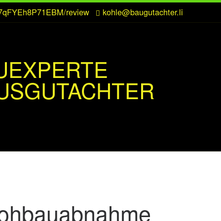
CZ7qFYEh8P71EBM/review
kohle@baugutachter.li
UEXPERTE
USGUTACHTER
ohbauabnahme