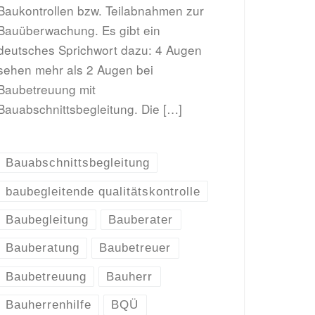
Baukontrollen bzw. Teilabnahmen zur
Bauüberwachung. Es gibt ein
deutsches Sprichwort dazu: 4 Augen
sehen mehr als 2 Augen bei
Baubetreuung mit
Bauabschnittsbegleitung. Die […]
Bauabschnittsbegleitung
baubegleitende qualitätskontrolle
Baubegleitung
Bauberater
Bauberatung
Baubetreuer
Baubetreuung
Bauherr
Bauherrenhilfe
BQÜ