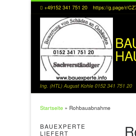
+49152 341 751 20
https://g.page/r/
Zum Inhalt springen
BA
HA
Ing. (HTL) August Kohle 0152 341 751 20
Startseite
»
Rohbauabnahme
R
BAUEXPERTE
LIEFERT